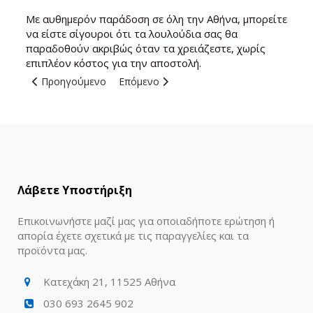
Με αυθημερόν παράδοση σε όλη την Αθήνα, μπορείτε
να είστε σίγουροι ότι τα λουλούδια σας θα
παραδοθούν ακριβώς όταν τα χρειάζεστε, χωρίς
επιπλέον κόστος για την αποστολή.
Προηγούμενο άρθρο: Bloom Athens
Επόμενο άρθρο: Άνθη της Αθήνας: Αισθητι
Προηγούμενο
Επόμενο
Λάβετε Υποστήριξη
Επικοινωνήστε μαζί μας για οποιαδήποτε ερώτηση ή
απορία έχετε σχετικά με τις παραγγελίες και τα
προϊόντα μας.
Κατεχάκη 21, 11525 Αθήνα
030 693 2645 902