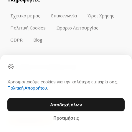
Σχετικά με μας
Επικοινωνία
Όροι Χρήσης
Πολιτική Cookies
Ωράριο Λειτουργίας
GDPR
Blog
🍪
ΕΓΓΡΑΦΕΙΤΕ ΣΤΟ NEWSLETTER
Εγγραφείτε στο ενημερωτικό μας δελτίο για να
Χρησιμοποιούμε cookies για την καλύτερη εμπειρία σας.
λαμβάνετε ενημερώσεις και προσφορές προϊόντων.
Πολιτική Απορρήτου
.
Αποδοχή όλων
Προτιμήσεις