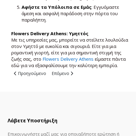
Αφήστε τα Υπόλοιπα σε Εμάς
: Εγγυόμαστε
άμεση και ασφαλή παράδοση στην πόρτα του
παραλήπτη.
Flowers Delivery Athens: Υμηττός
Με τις υπηρεσίες μας, μπορείτε να στείλετε λουλούδια
στον Υμηττό με ευκολία και σιγουριά. Είτε για μια
ρομαντική γιορτή, είτε για μια σημαντική στιγμή της
ζωής σας, στο
Flowers Delivery Athens
είμαστε πάντα
εδώ για να εξασφαλίσουμε την καλύτερη εμπειρία.
Προηγούμενο άρθρο: Ανθοπωλεία Βύρωνας : Αποστολή Λο
Επόμενο άρθρο: Ανθοπωλεία Δάφνη: Απ
Προηγούμενο
Επόμενο
Λάβετε Υποστήριξη
Επικοινωνήστε μαζί μας για οποιαδήποτε ερώτηση ή