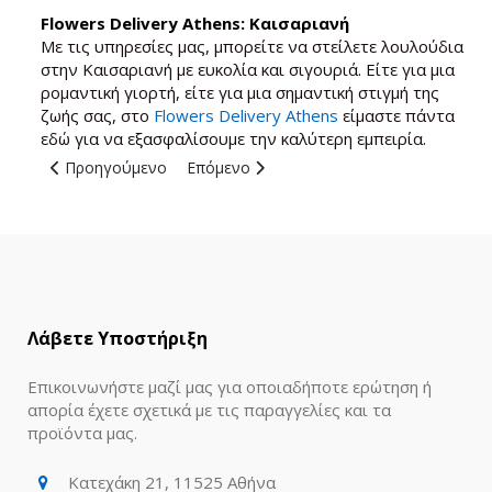
Flowers Delivery Athens: Καισαριανή
Με τις υπηρεσίες μας, μπορείτε να στείλετε λουλούδια
στην Καισαριανή με ευκολία και σιγουριά. Είτε για μια
ρομαντική γιορτή, είτε για μια σημαντική στιγμή της
ζωής σας, στο
Flowers Delivery Athens
είμαστε πάντα
εδώ για να εξασφαλίσουμε την καλύτερη εμπειρία.
Προηγούμενο άρθρο: Ανθοπωλεία Παγκράτι: Αποστολή Λου
Επόμενο άρθρο: Ανθοπωλεία Καρέας: Απ
Προηγούμενο
Επόμενο
Λάβετε Υποστήριξη
Επικοινωνήστε μαζί μας για οποιαδήποτε ερώτηση ή
απορία έχετε σχετικά με τις παραγγελίες και τα
προϊόντα μας.
Κατεχάκη 21, 11525 Αθήνα