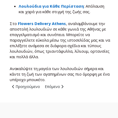
Λουλούδια για Κάθε Περίσταση
: Απόλαυση
και χαρά για κάθε στιγμή της ζωής σας.
Στο
Flowers Delivery Athens
, αναλαμβάνουμε την
αποστολή λουλουδιών σε κάθε γωνιά της Αθήνας με
επαγγελματισμό και συνέπεια. Μπορείτε να
παραγγείλετε εύκολα μέσω της ιστοσελίδας μας και να
επιλέξετε ανάμεσα σε διάφορα σχέδια και τύπους
λουλουδιών, όπως τριαντάφυλλα, λίλιουμ, ορτανσίες
και πολλά άλλα.
Ανακαλύψτε τη μαγεία των λουλουδιών σήμερα και
κάντε τη ζωή των αγαπημένων σας πιο όμορφη με ένα
υπέροχο μπουκέτο.
Προηγούμενο άρθρο: E-shop Ανθοπωλείο - Flowers Delivery
Επόμενο άρθρο: Αποστολή Λουλουδιών -
Προηγούμενο
Επόμενο