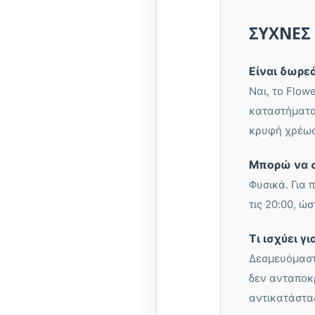
ΣΥΧΝΈΣ 
Είναι δωρε
Ναι, το Flow
καταστήματα
κρυφή χρέωσ
Μπορώ να σ
Φυσικά. Για
τις 20:00, ώ
Τι ισχύει γ
Δεσμευόμαστε
δεν ανταποκ
αντικατάστα