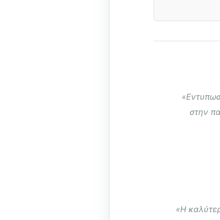
«Εντυπωσι
στην π
«Η καλύτερ