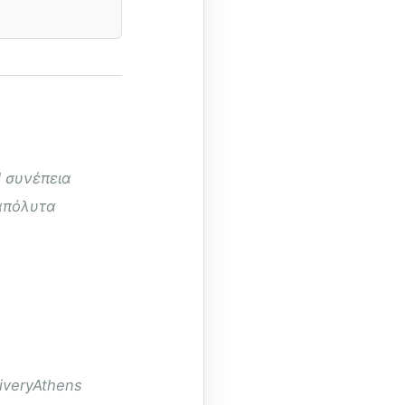
Η συνέπεια
απόλυτα
iveryAthens