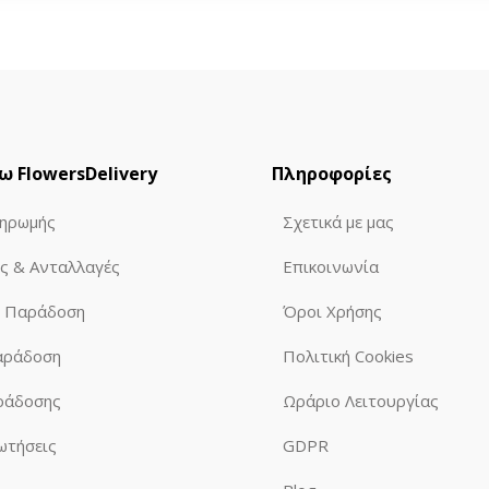
ρεάν Παράδοση & 100% Εγγύηση
ωρεάν Παράδοση στην Αθήνα & 100% Εγγύηση
ω FlowersDelivery
Πληροφορίες
ηρωμής
Σχετικά με μας
ς & Ανταλλαγές
Επικοινωνία
ν Παράδοση
Όροι Χρήσης
αράδοση
Πολιτική Cookies
ράδοσης
Ωράριο Λειτουργίας
ωτήσεις
GDPR