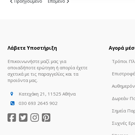
Προηγούμενο άρθρο: Λουλούδια για τον Άγιο Βαλεντίνο: Δω
Επόμενο άρθρο: Λουλούδια για Γιορτή: Δ
Προηγούμενο
Επόμενο
Λάβετε Υποστήριξη
Αγορά μέσ
Επικοινωνήστε μαζί μας για
Τρόποι Πλ
οποιαδήποτε ερώτηση ή απορία έχετε
Επιστροφέ
σχετικά με τις παραγγελίες και τα
προϊόντα μας.
Αυθημερό
Κατεχάκη 21, 11525 Αθήνα
Δωρεάν Π
030 693 2645 902
Σημεία Πα
Συχνές Ερ