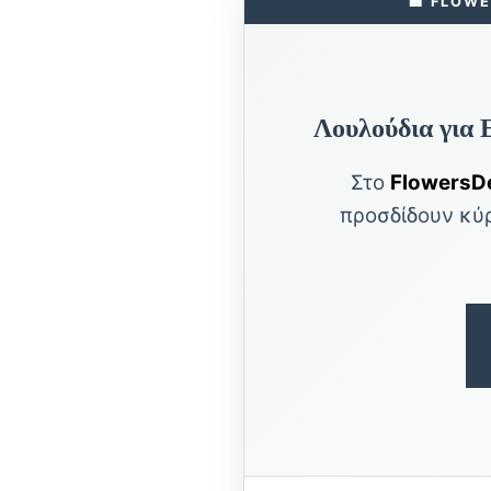
🏢 FLOW
Λουλούδια για 
Στο
FlowersDe
προσδίδουν κύρ