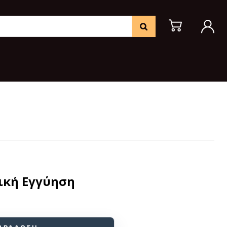
ική Εγγύηση