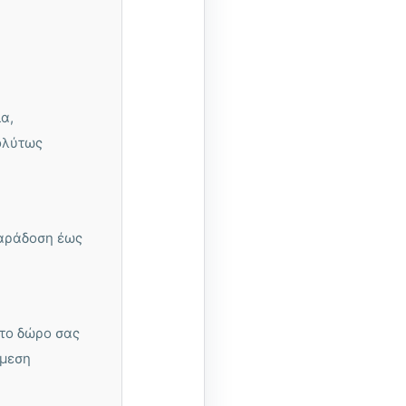
α,
ολύτως
παράδοση έως
 το δώρο σας
άμεση